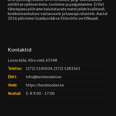
mööbli projekteerimine, tootmine ja paigaldamine. Erilist
tähelepanu pöörame kasutatavate materjalide kvaliteedi,
keskkonnaohutuse vastavusele ja kaasaja nõuetele. Aastal
2016 pälvisime Usaldusväärse Ettevõtte sertifikaadi.
Kontaktid
Loosu küla, Võru vald, 65548
Telefon:
(372) 5145034, (372) 5283561
Ekiri:
info@bestmoobel.ee
Veeb:
https://bestmoobel.ee
Avatud:
E-R 9:00 - 17:00