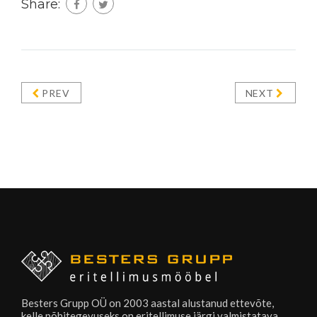
Share:
PREV
NEXT
Besters Grupp OÜ on 2003 aastal alustanud ettevõte,
kelle põhitegevuseks on eritellimuse järgi valmistatava