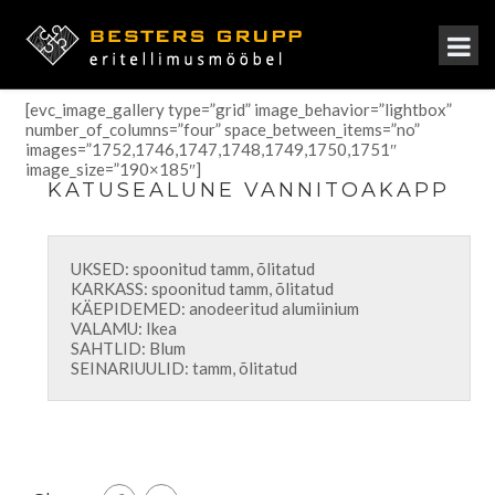
[evc_image_gallery type=”grid” image_behavior=”lightbox”
number_of_columns=”four” space_between_items=”no”
images=”1752,1746,1747,1748,1749,1750,1751″
image_size=”190×185″]
KATUSEALUNE VANNITOAKAPP
UKSED: spoonitud tamm, õlitatud
KARKASS: spoonitud tamm, õlitatud
KÄEPIDEMED: anodeeritud alumiinium
VALAMU: Ikea
SAHTLID: Blum
SEINARIUULID: tamm, õlitatud