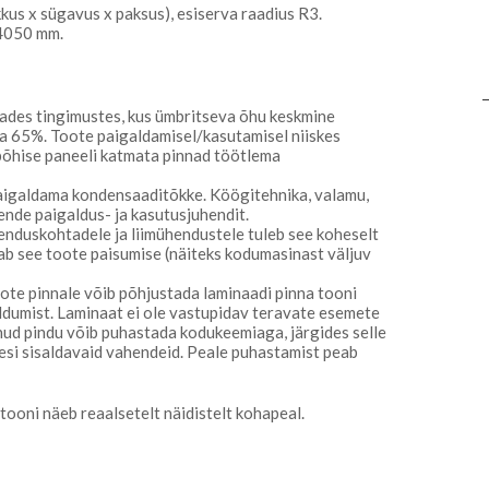
s x sügavus x paksus), esiserva raadius R3.
 4050 mm.
ades tingimustes, kus ümbritseva õhu keskmine
ta 65%. Toote paigaldamisel/kasutamisel niiskes
põhise paneeli katmata pinnad töötlema
igaldama kondensaaditõkke. Köögitehnika, valamu,
ende paigaldus- ja kasutusjuhendit.
henduskohtadele ja liimühendustele tuleb see koheselt
ab see toote paisumise (näiteks kodumasinast väljuv
ote pinnale võib põhjustada laminaadi pinna tooni
aldumist. Laminaat ei ole vastupidav teravate esemete
nud pindu võib puhastada kodukeemiaga, järgides selle
kesi sisaldavaid vahendeid. Peale puhastamist peab
tooni näeb reaalsetelt näidistelt kohapeal.