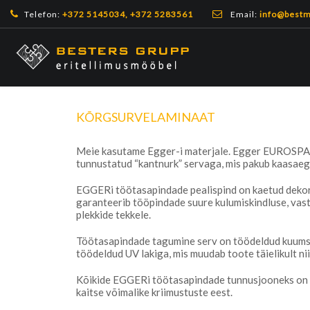
Telefon:
+372 5145034, +372 5283561
Email:
info@bestm
KÕRGSURVELAMINAAT
Meie kasutame Egger-i materjale. Egger EUROSPA
tunnustatud “kantnurk” servaga, mis pakub kaasaeg
EGGERi töötasapindade pealispind on kaetud dekor
garanteerib tööpindade suure kulumiskindluse, vast
plekkide tekkele.
Töötasapindade tagumine serv on töödeldud kuumsu
töödeldud UV lakiga, mis muudab toote täielikult nii
Kõikide EGGERi töötasapindade tunnusjooneks on eri
kaitse võimalike kriimustuste eest.