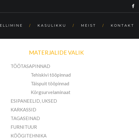
ELLIMINE
KASULIKKU
MEIST
KONTAKT
MATERJALIDE VALIK
TÖÖTASAPINNAD
Tehiskivi tööpinnad
Täispuit tööpinnad
Kõrgsurvelaminaat
ESIPANEELID, UKSED
KARKASSID
TAGASEINAD
FURNITUUR
KÖÖGITEHNIKA