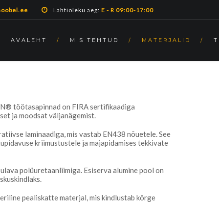
oobel.ee
Lahtioleku aeg:
E - R
09:00-17:00
AVALEHT
MIS TEHTUD
MATERJALID
T
N® töötasapinnad on FIRA sertifikaadiga
set ja moodsat väljanägemist.
atiivse laminaadiga, mis vastab EN438 nõuetele. See
upidavuse kriimustustele ja majapidamises tekkivate
lava polüuretaanliimiga. Esiserva alumine pool on
skuskindlaks.
line pealiskatte materjal, mis kindlustab kõrge