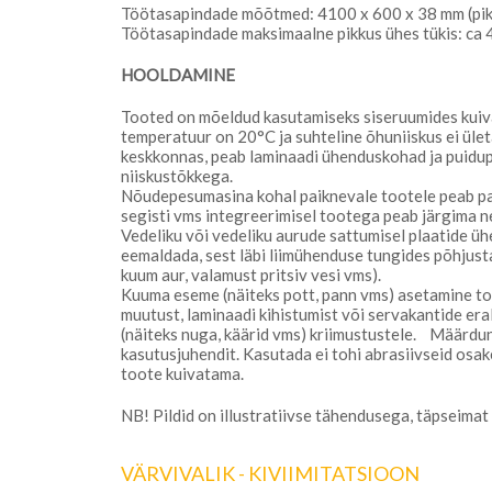
Töötasapindade mõõtmed: 4100 x 600 x 38 mm (pikku
Töötasapindade maksimaalne pikkus ühes tükis: ca
HOOLDAMINE
Tooted on mõeldud kasutamiseks siseruumides kuiv
temperatuur on 20°C ja suhteline õhuniiskus ei üle
keskkonnas, peab laminaadi ühenduskohad ja puidu
niiskustõkkega.
Nõudepesumasina kohal paiknevale tootele peab pa
segisti vms integreerimisel tootega peab järgima n
Vedeliku või vedeliku aurude sattumisel plaatide ü
eemaldada, sest läbi liimühenduse tungides põhjust
kuum aur, valamust pritsiv vesi vms).
Kuuma eseme (näiteks pott, pann vms) asetamine to
muutust, laminaadi kihistumist või servakantide er
(näiteks nuga, käärid vms) kriimustustele. Määrdu
kasutusjuhendit. Kasutada ei tohi abrasiivseid osa
toote kuivatama.
NB! Pildid on illustratiivse tähendusega, täpseimat 
VÄRVIVALIK - KIVIIMITATSIOON