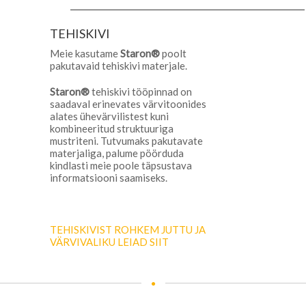
TEHISKIVI
Meie kasutame
Staron®
poolt
pakutavaid tehiskivi materjale.
Staron®
tehiskivi tööpinnad on
saadaval erinevates värvitoonides
alates ühevärvilistest kuni
kombineeritud struktuuriga
mustriteni. Tutvumaks pakutavate
materjaliga, palume pöörduda
kindlasti meie poole täpsustava
informatsiooni saamiseks.
TEHISKIVIST ROHKEM JUTTU JA
VÄRVIVALIKU LEIAD SIIT