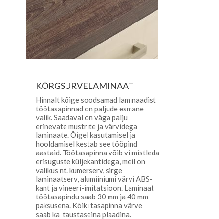
KÕRGSURVELAMINAAT
Hinnalt kõige soodsamad laminaadist
töötasapinnad on paljude esmane
valik. Saadaval on väga palju
erinevate mustrite ja värvidega
laminaate. Õigel kasutamisel ja
hooldamisel kestab see tööpind
aastaid. Töötasapinna võib viimistleda
erisuguste küljekantidega, meil on
valikus nt. kumerserv, sirge
laminaatserv, alumiiniumi värvi ABS-
kant ja vineeri-imitatsioon. Laminaat
töötasapindu saab 30 mm ja 40 mm
paksusena. Kõiki tasapinna värve
saab ka taustaseina plaadina.