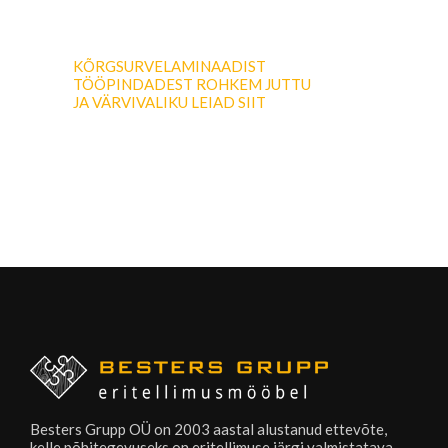
KÕRGSURVELAMINAADIST
TÖÖPINDADEST ROHKEM JUTTU
JA VÄRVIVALIKU LEIAD SIIT
Besters Grupp OÜ on 2003 aastal alustanud ettevõte,
kelle põhitegevuseks on eritellimuse järgi valmistatava