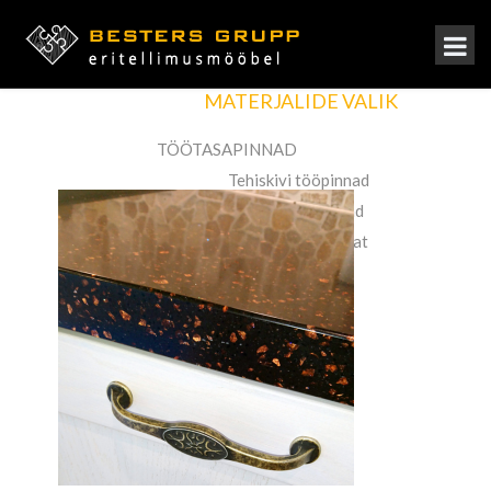
TÖÖPINDASID VALMISTAME
TÄISPUIDUST TEHISKIVINI
MATERJALIDE VALIK
TÖÖTASAPINNAD
Tehiskivi tööpinnad
Täispuit tööpinnad
Kõrgsurvelaminaat
ESIPANEELID, UKSED
KARKASSID
TAGASEINAD
FURNITUUR
KÖÖGITEHNIKA
VALAMUD JA SEGISTID