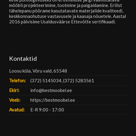
mööbli projekteerimine, tootmine ja paigaldamine. Erilist
tähelepanu pöörame kasutatavate materjalide kvaliteedi,
keskkonnaohutuse vastavusele ja kaasaja nõuetele. Aastal
2016 pälvisime Usaldusväärse Ettevõtte sertifikaadi.
Kontaktid
Loosu küla, Võru vald, 65548
Telefon:
(372) 5145034, (372) 5283561
Ekiri:
info@bestmoobel.ee
Veeb:
https://bestmoobel.ee
Avatud:
E-R 9:00 - 17:00